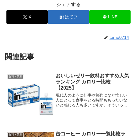
シェアする
X
はてブ
LINE
tomo0714
関連記事
おいしいゼリー飲料おすすめ人気
食料・飲料
ランキング カロリー比較
【2025】
現代人のように仕事や勉強になど忙しい
人にとって食事をとる時間ももったいな
いと感じる人も多いですが、そういった
人におすすめなのがゼリー飲料です。ジ
ュースのように飲むだけで簡単に栄養補
給や水分補給をすることができますし、
通常の食べ物に比べて食物を分解しなく
ても容易に栄養素を吸収しやすくなると
缶コーヒー カロリー一覧比較ラ
いう利点もあります。また、スポー
食料・飲料