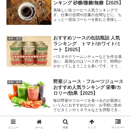
ンキング 砂糖/微糖/無糖【2025】
美味しい缶コーヒー人気ランキングで
す。仕事の合間や読書の合間などに、ち
ょっと一息缶コーヒーを飲むと美味しい
ですよね。缶コーヒーが好きな人は多い
ですが、コンビニなどに行っても種類が
多くありすぎて、缶コーヒーそれぞれの
おすすめソースの缶詰瓶詰 人気
違いがわからないという人も多いはず。
食料・飲料
そこで、ランキング形式で美味しい缶コ
ランキング トマト/ホワイト/ミ
ーヒーを紹介していきますので、お気
ート【2025】
パスタやクリームシチューなどを作る場
合に、面倒なのはソース作りで、時間が
かかってしまうことも多いです。そうい
う場合に、簡単に時間をかけずに料理を
作れてしまうのが、缶詰などに保存され
たソースです。また、料理が簡単になる
野菜ジュース・フルーツジュース
食料・飲料
だけではなく、缶詰や瓶詰などの場合に
おすすめ人気ランキング 栄養/カ
は長期間の保存も可能で衝撃などにも強
ロリー/効果【2025】
いですから、万が一の災害時の保存
毎日野菜やフルーツを食べるのが面倒と
いう人におすすめなのが、お手軽に飲め
てビタミンやミネラルなどを摂取できる
野菜ジュースやフルーツジュースです。
また、健康や美容に気を付けている人
も、飲み物を野菜ジュースやフルーツジ
メニュー
ホーム
検索
トップ
サイドバー
ュースにすることによって、健康を維持