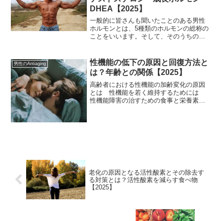
DHEA【2025】
一般的に皆さんも聞いたことのある男性
ホルモンとは、5種類のホルモンの総称の
ことをいいます。そして、そのうちの９
５パーセントを占めるのがテストステロ
ンです。テストステロンは、コレステロ
ールを原料にして睾丸で作られることか
性機能の低下の原因と回復方法と
男性のAntiaging
ら、コレステロールの過剰な取りすぎは
は？年齢との関係【2025】
良くないことであるといっても、ダイエ
ットや菜食主義などでタンパク質
高齢者における性機能の加齢変化の原因
とは 性機能を若く維持するためには
性機能障害の治すための食事と栄養素と
は 性機能の衰えについては個人差が大
きいことから、４０代でも性欲が減退し
ている人もいますし、一方で７０代でも
性欲が旺盛な人もいます。このような性
機能の違いに大きな差が生じるのは、ど
のような理由があるのでしょうか。
老化の原因となる活性酸素とその除去す
る対策とは？活性酸素を減らす食べ物
【2025】