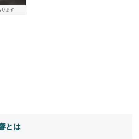
あります
響とは