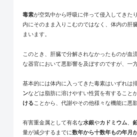
毒素
が空気中から呼吸に伴って侵入してきた
内にそのまま入りこむのではなく、体内の肝
まいます。
このとき、肝臓で分解されなかったものが血
な器官において悪影響を及ぼすのですが、一
基本的には体内に入ってきた毒素はいずれは
ン
などは脂肪に溶けやすい性質を有すること
ける
ことから、代謝やその他様々な機能に悪
有害重金属として有名な
水銀
や
カドミウム
、
量が減少するまでに
数年から十数年もの年月