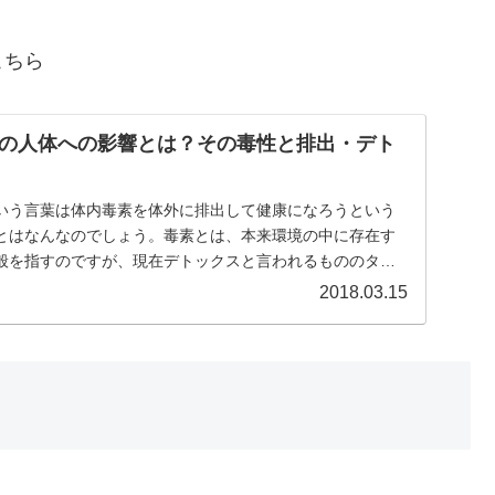
こちら
の人体への影響とは？その毒性と排出・デト
いう言葉は体内毒素を体外に排出して健康になろうという
とはなんなのでしょう。毒素とは、本来環境の中に存在す
般を指すのですが、現在デトックスと言われるもののター
は、工業先進国などに多く存在する有害重金属です。つま
2018.03.15
場合の排出す