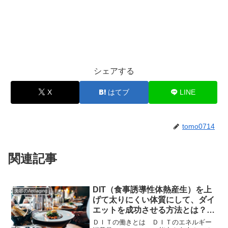
シェアする
X
はてブ
LINE
tomo0714
関連記事
DIT（食事誘導性体熱産生）を上
美容のAntiaging
げて太りにくい体質にして、ダイ
エットを成功させる方法とは？
【2025】
ＤＩＴの働きとは ＤＩＴのエネルギー