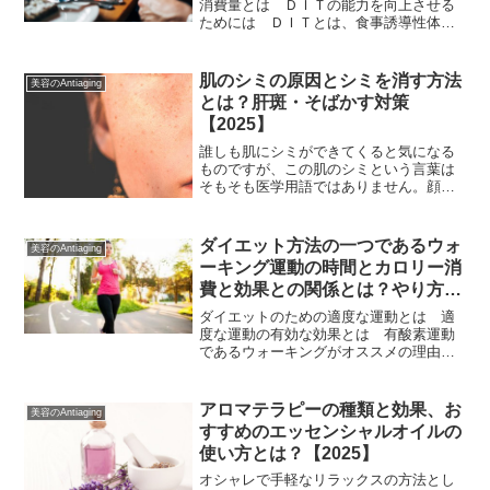
消費量とは ＤＩＴの能力を向上させる
ためには ＤＩＴとは、食事誘導性体熱
産生と呼ばれるものです。食事をした場
合に体が熱くなったり汗をかいたりする
のは、食事で体内に吸収された栄養素が
肌のシミの原因とシミを消す方法
美容のAntiaging
分解されて体の熱となって消費されてい
とは？肝斑・そばかす対策
るからですが、
【2025】
誰しも肌にシミができてくると気になる
ものですが、この肌のシミという言葉は
そもそも医学用語ではありません。顔や
身体における色素定着した部分のこと
を、一般にシミと呼んでいるのでこの色
素定着とは、メラニン色素が一部に部分
ダイエット方法の一つであるウォ
美容のAntiaging
に多く作られて肌の奥に蓄積した状態を
ーキング運動の時間とカロリー消
言うのですが、色素定着が起こる原因と
費と効果との関係とは？やり方と
しては、肌のかぶれやこすりすぎ、ホ
歩き方【2025】
ダイエットのための適度な運動とは 適
度な運動の有効な効果とは 有酸素運動
であるウォーキングがオススメの理由と
は 効果的なウォーキングの方法とは
ダイエットする時に重要なのは、食事制
限と適度な運動とよく言われます。で
アロマテラピーの種類と効果、お
美容のAntiaging
も、運動といってもジムに通う時間もな
すすめのエッセンシャルオイルの
いし、激しい運動するのはしんどいと考
使い方とは？【2025】
える人も多いです。
オシャレで手軽なリラックスの方法とし