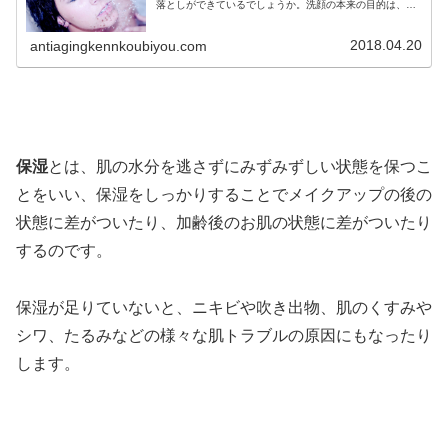
落としができているでしょうか。洗顔の本来の目的は、そ
の汚れを落として肌を清潔な状態に戻すことであって、お
肌が本来の清潔で健康な状態を維持しているのならば、新
陳代謝なども良くなることからくすみやにきびなども自然
2018.04.20
antiagingkennkoubiyou.com
に解消で
保湿
とは、肌の水分を逃さずにみずみずしい状態を保つこ
とをいい、保湿をしっかりすることでメイクアップの後の
状態に差がついたり、加齢後のお肌の状態に差がついたり
するのです。
保湿が足りていないと、ニキビや吹き出物、肌のくすみや
シワ、たるみなどの様々な肌トラブルの原因にもなったり
します。