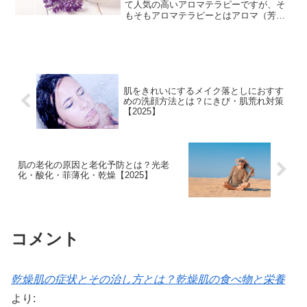
て人気の高いアロマテラピーですが、そ
もそもアロマテラピーとはアロマ（芳
香）とテラピー（療法）というフランス
語を組み合わせたもので芳香療法ともい
われています。また、アロマテラピーと
は、植物から抽出した香り成分である精
油を使って、心身のトラブルを穏やかに
回復し、健康や美容に役立てていく自
肌をきれいにするメイク落としにおすす
めの洗顔方法とは？にきび・肌荒れ対策
【2025】
肌の老化の原因と老化予防とは？光老
化・酸化・菲薄化・乾燥【2025】
コメント
乾燥肌の症状とその治し方とは？乾燥肌の食べ物と栄養
より: