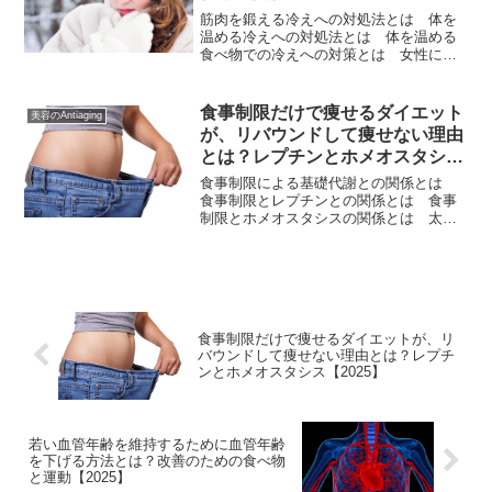
筋肉を鍛える冷えへの対処法とは 体を
温める冷えへの対処法とは 体を温める
食べ物での冷えへの対策とは 女性にと
って手足や体の冷えは悩みの種ですが、
冷えは単に体が寒いというだけではな
く、基礎代謝が低下したり免疫力が低下
食事制限だけで痩せるダイエット
美容のAntiaging
してしまったりと様々な悪影響をもたら
が、リバウンドして痩せない理由
すのです。
とは？レプチンとホメオスタシス
【2025】
食事制限による基礎代謝との関係とは
食事制限とレプチンとの関係とは 食事
制限とホメオスタシスの関係とは 太ら
ないで痩せた理想的な体型を維持したい
と多くの人が願っていますが、最近太っ
てきたなと思うと多くの人は食事制限に
よるダイエットをはじめる人が多いで
す。
食事制限だけで痩せるダイエットが、リ
バウンドして痩せない理由とは？レプチ
ンとホメオスタシス【2025】
若い血管年齢を維持するために血管年齢
を下げる方法とは？改善のための食べ物
と運動【2025】