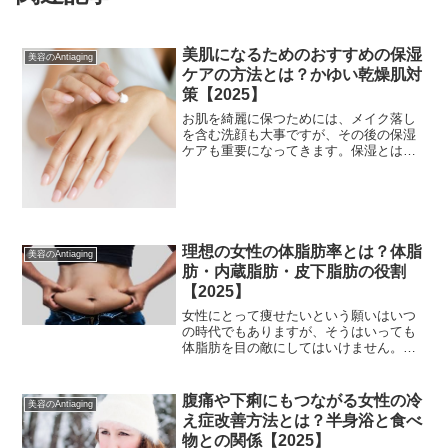
美肌になるためのおすすめの保湿
美容のAntiaging
ケアの方法とは？かゆい乾燥肌対
策【2025】
お肌を綺麗に保つためには、メイク落し
を含む洗顔も大事ですが、その後の保湿
ケアも重要になってきます。保湿とは、
肌の水分を逃さずにみずみずしい状態を
保つことをいい、保湿をしっかりするこ
とでメイクアップの後の状態に差がつい
たり、加齢後のお肌の状態に差がついた
りするのです。保湿が足りていないと、
ニキビや吹き出物、肌のくすみやシ
理想の女性の体脂肪率とは？体脂
美容のAntiaging
肪・内蔵脂肪・皮下脂肪の役割
【2025】
女性にとって痩せたいという願いはいつ
の時代でもありますが、そうはいっても
体脂肪を目の敵にしてはいけません。体
脂肪には、女性が健康を保つための重要
な役割があるのです。女性の体内にある
脂肪には、蓄えられている場所や種類に
腹痛や下痢にもつながる女性の冷
美容のAntiaging
よってそれぞれ名前が違います。その種
え症改善方法とは？半身浴と食べ
類にはおおまかに、体脂肪、皮下脂肪、
物との関係【2025】
内蔵脂肪があります。筋肉をつけて