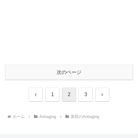
次のページ
前
次
1
2
3
へ
へ
ホーム
Antiaging
美容のAntiaging