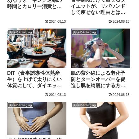
あるウォーキング運動の
イエットが、リバウンド
時間とカロリー消費と効
して痩せない理由とは？
果との関係とは？やり方
レプチンとホメオスタシ
と歩き方【2025】
2024.08.13
2024.08.13
ス【2025】
美容のAntiaging
美容のAntiaging
DIT（食事誘導性体熱産
肌の紫外線による老化予
生）を上げて太りにくい
防とターンオーバーを促
体質にして、ダイエット
進し肌を綺麗にする方法
を成功させる方法とは？
とは？【2025】
2024.08.13
2024.08.13
【2025】
美容のAntiaging
美容のAntiaging