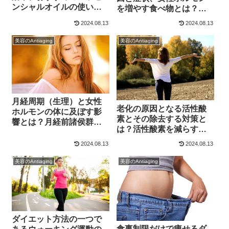
ンシャルオイルの使い方
を増やす食べ物とは？イ
とは？【2025】
ソフラボンとビタミンＥ
2024.08.13
2024.08.13
【2025】
美容のAntiaging
美容のAntiaging
月経周期（生理）と女性
老化の原因となる活性酸
ホルモンの体に及ぼす影
素とその除去する対策と
響とは？月経前諸侯群と
は？活性酸素を減らす食
エストロゲン・プロゲス
べ物【2025】
テロン【2025】
2024.08.13
2024.08.13
美容のAntiaging
美容のAntiaging
ダイエット方法の一つで
食事制限だけで痩せるダ